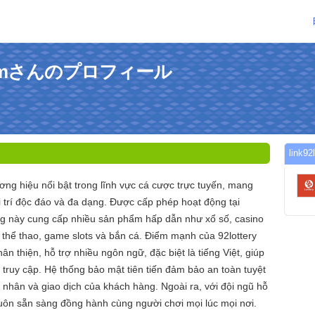
erycamさんのプロフィール
link
ương hiệu nổi bật trong lĩnh vực cá cược trực tuyến, mang
i trí độc đáo và đa dạng. Được cấp phép hoạt động tại
ảng này cung cấp nhiều sản phẩm hấp dẫn như xổ số, casino
 thể thao, game slots và bắn cá. Điểm mạnh của 92lottery
hân thiện, hỗ trợ nhiều ngôn ngữ, đặc biệt là tiếng Việt, giúp
truy cập. Hệ thống bảo mật tiên tiến đảm bảo an toàn tuyệt
á nhân và giao dịch của khách hàng. Ngoài ra, với đội ngũ hỗ
 luôn sẵn sàng đồng hành cùng người chơi mọi lúc mọi nơi.