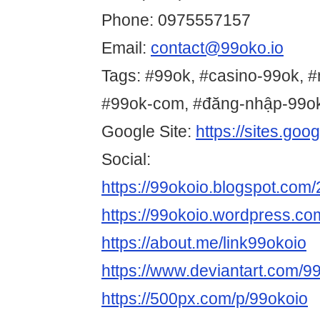
Phone: 0975557157
Email:
contact@99oko.io
Tags: #99ok, #casino-99ok, #
#99ok-com, #đăng-nhập-99ok
Google Site:
https://sites.go
Social:
https://99okoio.blogspot.com
https://99okoio.wordpress.co
https://about.me/link99okoio
https://www.deviantart.com/9
https://500px.com/p/99okoio