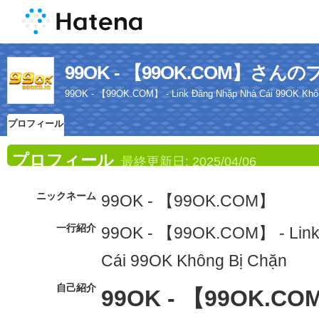
99OK - 【99OK.COM】さ
99OK - 【99OK.COM】 - Link Đăng Nhập Nhà Cái 99OK Khô
プロフィール
プロフィール
最終更新日:
2025/04/06
ニックネーム
99OK - 【99OK.COM】
一行紹介
99OK - 【99OK.COM】 - Link
Cái 99OK Không Bị Chặn
自己紹介
99OK - 【99OK.COM