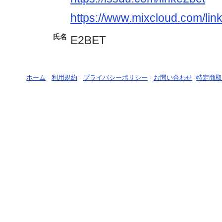
https://www.mixcloud.com/lin
氏名
E2BET
ホーム
-
利用規約
-
プライバシーポリシー
-
お問い合わせ
-
特定商取