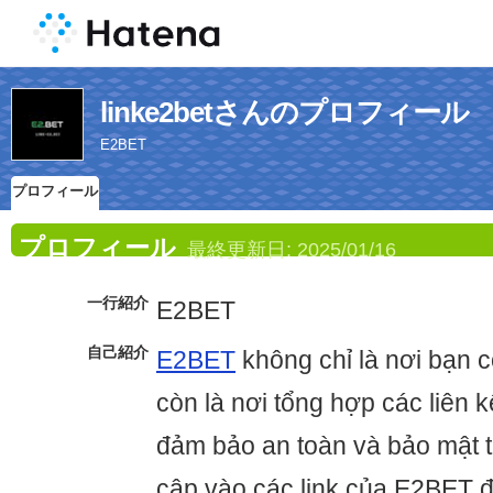
linke2betさんのプロフィール
E2BET
プロフィール
プロフィール
最終更新日:
2025/01/16
一行紹介
E2BET
自己紹介
E2BET
không chỉ là nơi bạn 
còn là nơi tổng hợp các liên k
đảm bảo an toàn và bảo mật tu
cập vào các link của E2BET 