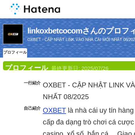
linkoxbetcocomさんのプロ
OXBET - CẬP NHẬT LINK VÀO NHÀ CÁI MỚI NHẤT 08/202
プロフィール
プロフィール
最終更新日:
2025/07/26
一行紹介
OXBET - CẬP NHẬT LINK V
NHẤT 08/2025
自己紹介
OXBET
là nhà cái uy tín hàn
cấp đa dạng trò chơi cá cược
casino, xổ số, bắn cá… Giao d