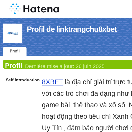
Profil de linktrangchu8xbet
Profil
Profil
Dernière mise à jour:
26 juin 2025
Self introduction
8XBET
là địa chỉ giải trí trực
với các trò chơi đa dạng như 
game bài, thể thao và xổ số.
hoạt động theo tiêu chí Xanh 
Uy Tín., đảm bảo người chơi