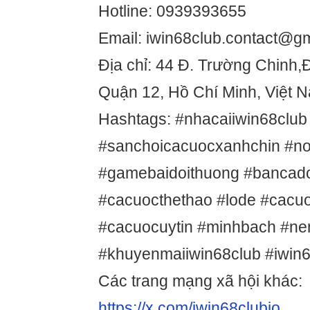
Hotline: 0939393655
Email: iwin68club.contact@g
Địa chỉ: 44 Đ. Trường Chinh
Quận 12, Hồ Chí Minh, Việt
Hashtags: #nhacaiiwin68club
#sanchoicacuocxanhchin #n
#gamebaidoithuong #bancad
#cacuocthethao #lode #cacuo
#cacuocuytin #minhbach #ne
#khuyenmaiiwin68club #iwin
Các trang mạng xã hội khác:
https://x.com/iwin68clubio