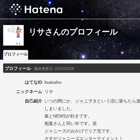
リサさんのプロフィール
プロフィール
プロフィール
最終更新日:
2015/10/28
はてなID
lisakaiho
ニックネーム
リサ
自己紹介
い
つの
間にか、
ジャニヲタ
という沼に落ちたら
しま
いました。
嵐と
NEWS
が好きです。
相葉
さんと同い年です。笑
ジャニーズ
のおかげで
リア充
です。
さすが
ジャニーズ
エンターテイメント
！