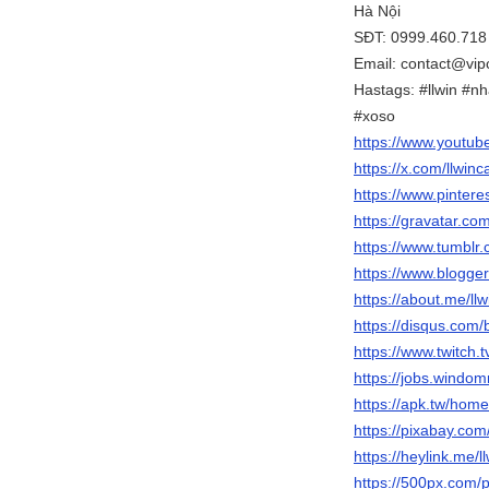
Hà Nội
SĐT: 0999.460.718
Email: contact@vip
Hastags: #llwin #n
#xoso
https://www.youtub
https://x.com/llwinc
https://www.pintere
https://gravatar.co
https://www.tumblr.
https://www.blogg
https://about.me/ll
https://disqus.com/
https://www.twitch.t
https://jobs.windo
https://apk.tw/ho
https://pixabay.co
https://heylink.me/l
https://500px.com/p