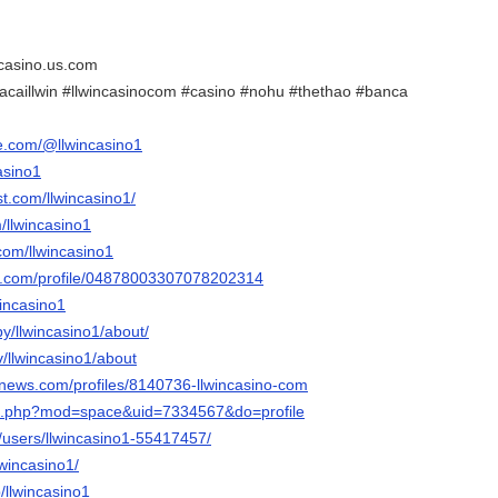
casino.us.com
hacaillwin #llwincasinocom #casino #nohu #thethao #banca
e.com/@llwincasino1
asino1
st.com/llwincasino1/
m/llwincasino1
com/llwincasino1
er.com/profile/04878003307078202314
wincasino1
by/llwincasino1/about/
v/llwincasino1/about
mnews.com/profiles/8140736-llwincasino-com
me.php?mod=space&uid=7334567&do=profile
m/users/llwincasino1-55417457/
lwincasino1/
/llwincasino1