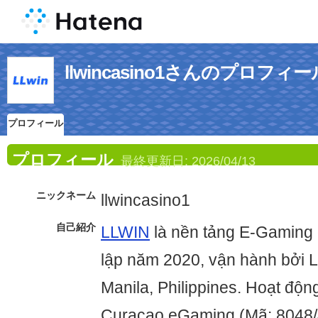
llwincasino1さんのプロフィー
プロフィール
プロフィール
最終更新日:
2026/04/13
ニックネーム
llwincasino1
自己紹介
LLWIN
là nền tảng E-Gaming 
lập năm 2020, vận hành bởi L
Manila, Philippines. Hoạt độn
Curaçao eGaming (Mã: 8048/