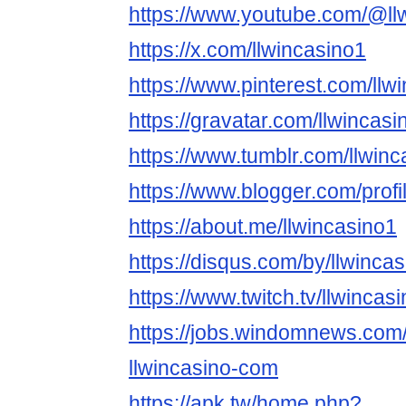
https://www.youtube.com/@ll
https://x.com/llwincasino1
https://www.pinterest.com/llw
https://gravatar.com/llwincasi
https://www.tumblr.com/llwinc
https://www.blogger.com/pro
https://about.me/llwincasino1
https://disqus.com/by/llwinca
https://www.twitch.tv/llwincas
https://jobs.windomnews.com/
llwincasino-com
https://apk.tw/home.php?