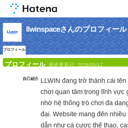
llwinspaceさんのプロフィール
プロフィール
プロフィール
最終更新日:
2026/05/17
自己紹介
LLWIN đang trở thành cái tên
chơi quan tâm trong lĩnh vực gi
nhờ hệ thống trò chơi đa dạng
đại. Website mang đến nhiều
dẫn như cá cược thể thao, cas