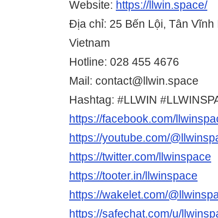
Website:
https://llwin.space/
Địa chỉ: 25 Bến Lội, Tân Vĩnh
Vietnam
Hotline: 028 455 4676
Mail: contact@llwin.space
Hashtag: #LLWIN #LLWINSP
https://facebook.com/llwinspa
https://youtube.com/@llwinsp
https://twitter.com/llwinspace
https://tooter.in/llwinspace
https://wakelet.com/@llwinsp
https://safechat.com/u/llwins