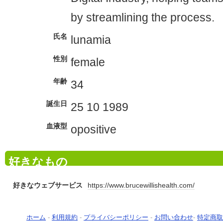
by streamlining the process.
氏名
lunamia
性別
female
年齢
34
誕生日
25 10 1989
血液型
opositive
好きなもの
好きなウェブサービス
https://www.brucewillishealth.com/
ホーム
-
利用規約
-
プライバシーポリシー
-
お問い合わせ
-
特定商取