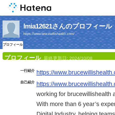
lmia12621さんのプロフィール
https://www.brucewillishealth.com/
プロフィール
プロフィール
最終更新日:
2024/10/08
一行紹介
https://www.brucewillishealth
自己紹介
https://www.brucewillishealth
working for brucewillishealth 
With more than 6 year’s expe
Digital Industry, helping team