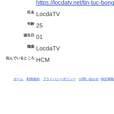
https://locdatv.net/tin-tuc-bon
氏名
LocdaTV
年齢
25
誕生日
01
職業
LocdaTV
住んでいるところ
HCM
ホーム
-
利用規約
-
プライバシーポリシー
-
お問い合わせ
-
特定商取