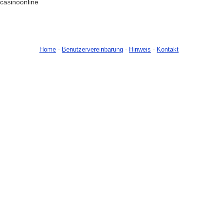
casinoonline
Home
-
Benutzervereinbarung
-
Hinweis
-
Kontakt