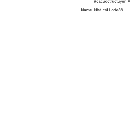
#cacuoctructuyen #
Name
Nhà cái Lode88