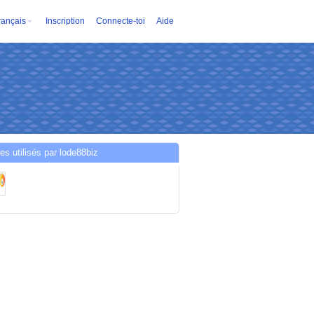
rançais
Inscription
Connecte-toi
Aide
es utilisés par lode88biz