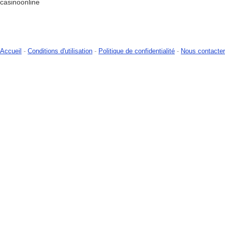
casinoonline
Accueil
-
Conditions d'utilisation
-
Politique de confidentialité
-
Nous contacter