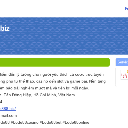
F
8biz
Servic
điểm đến lý tưởng cho người yêu thích cá cược trực tuyến
ong phú từ thể thao, casino đến slot và game bài. Nền tảng
 đảm bảo trải nghiệm mượt mà và tiện lợi mỗi ngày.
nh, Tân Đông Hiệp, Hồ Chí Minh, Việt Nam
24
de888.biz/
gmail.com
de88 #Lode88casino #Lode88bet #Lode88online