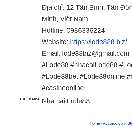
Địa chỉ: 12 Tân Bình, Tân Đô
Minh, Việt Nam
Hotline: 0986336224
Website:
https://lode888.biz/
Email: lode88biz@gmail.com
#Lode88 #nhacaiLode88 #Lo
#Lode88bet #Lode88online #
#casinoonline
Full name
Nhà cái Lode88
Home
-
Accordo con l'Ut