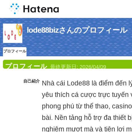
lode88bizさんのプロフィール
プロフィール
プロフィール
最終更新日:
2026/04/09
自己紹介
Nhà cái Lode88 là điểm đến l
yêu thích cá cược trực tuyến 
phong phú từ thể thao, casin
bài. Nền tảng hỗ trợ đa thiết b
nghiệm mượt mà và tiện lợi m