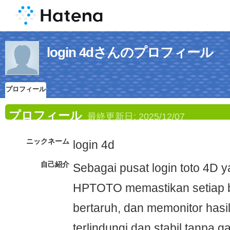
login 4dさんのプロフィール
プロフィール
プロフィール
最終更新日:
2025/12/07
ニックネーム
login 4d
自己紹介
Sebagai pusat login toto 4D 
HPTOTO memastikan setiap b
bertaruh, dan memonitor hasi
terlindungi dan stabil tanpa 