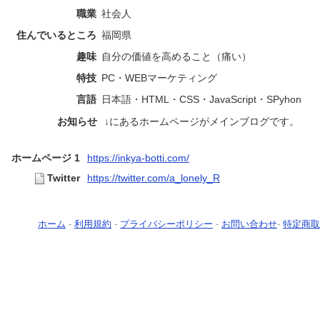
職業
社会人
住んでいるところ
福岡県
趣味
自分の価値を高めること（痛い）
特技
PC・WEBマーケティング
言語
日本語・HTML・CSS・JavaScript・SPyhon
お知らせ
↓にあるホームページがメインブログです。
ホームページ 1
https://inkya-botti.com/
Twitter
https://twitter.com/a_lonely_R
ホーム
-
利用規約
-
プライバシーポリシー
-
お問い合わせ
-
特定商取