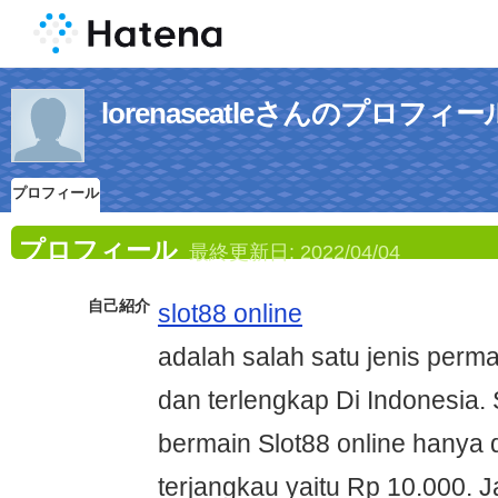
lorenaseatleさんのプロフィー
プロフィール
プロフィール
最終更新日:
2022/04/04
自己紹介
slot88 online
adalah salah satu jenis perma
dan terlengkap Di Indonesia. 
bermain Slot88 online hanya
terjangkau yaitu Rp 10.000. 