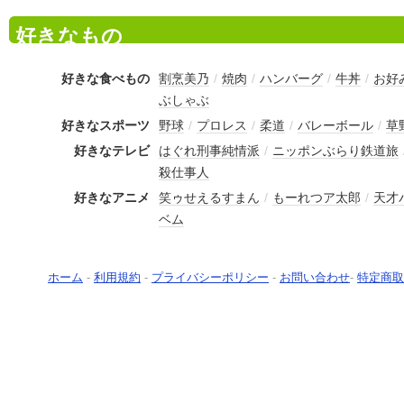
好きなもの
好きな食べもの
割烹美乃
/
焼肉
/
ハンバーグ
/
牛丼
/
お好
ぶしゃぶ
好きなスポーツ
野球
/
プロレス
/
柔道
/
バレーボール
/
草
好きなテレビ
はぐれ刑事純情派
/
ニッポンぶらり鉄道旅
殺仕事人
好きなアニメ
笑ゥせえるすまん
/
もーれつア太郎
/
天才
ベム
ホーム
-
利用規約
-
プライバシーポリシー
-
お問い合わせ
-
特定商取