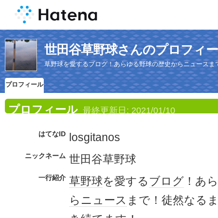
世田谷草野球さんのプロフィ
草野球を愛するブログ！あらゆる野球の歴史からニュースま
プロフィール
プロフィール
最終更新日:
2021/01/10
はてなID
losgitanos
ニックネーム
世田谷草野球
一行紹介
草野球
を愛する
ブログ
！あ
ら
ニュース
まで！徒然なる