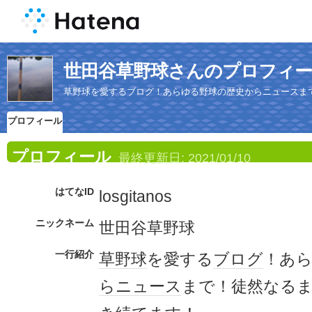
世田谷草野球さんのプロフィ
草野球を愛するブログ！あらゆる野球の歴史からニュースま
プロフィール
プロフィール
最終更新日:
2021/01/10
はてなID
losgitanos
ニックネーム
世田谷草野球
一行紹介
草野球
を愛する
ブログ
！あ
ら
ニュース
まで！徒然なる