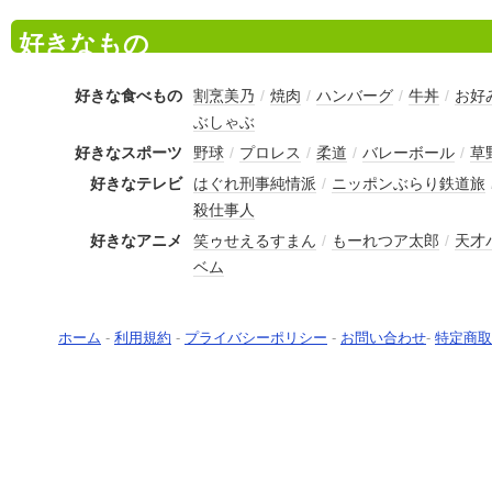
好きなもの
好きな食べもの
割烹美乃
/
焼肉
/
ハンバーグ
/
牛丼
/
お好
ぶしゃぶ
好きなスポーツ
野球
/
プロレス
/
柔道
/
バレーボール
/
草
好きなテレビ
はぐれ刑事純情派
/
ニッポンぶらり鉄道旅
殺仕事人
好きなアニメ
笑ゥせえるすまん
/
もーれつア太郎
/
天才
ベム
ホーム
-
利用規約
-
プライバシーポリシー
-
お問い合わせ
-
特定商取