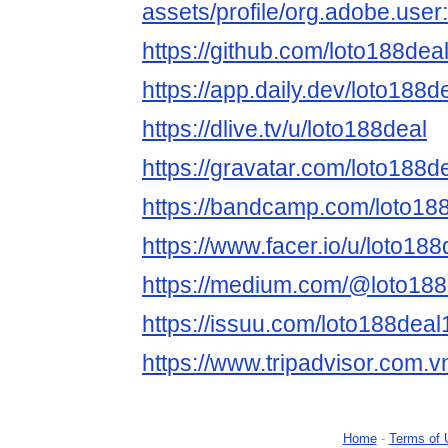
assets/profile/org.adobe.
https://github.com/loto188dea
https://app.daily.dev/loto188d
https://dlive.tv/u/loto188deal
https://gravatar.com/loto188d
https://bandcamp.com/loto18
https://www.facer.io/u/loto188
https://medium.com/@loto188
https://issuu.com/loto188deal
https://www.tripadvisor.com.vn
Home
-
Terms of 