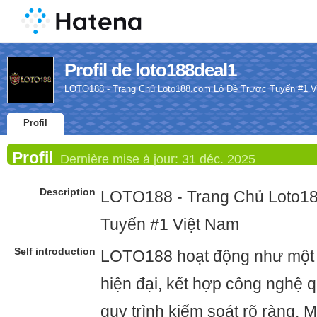
Profil de loto188deal1
LOTO188 - Trang Chủ Loto188.com Lô Đề Trược Tuyến #1 V
Profil
Profil
Dernière mise à jour:
31 déc. 2025
Description
LOTO188 - Trang Chủ Loto1
Tuyến #1 Việt Nam
Self introduction
LOTO188 hoạt động như một 
hiện đại, kết hợp công nghệ qu
quy trình kiểm soát rõ ràng.