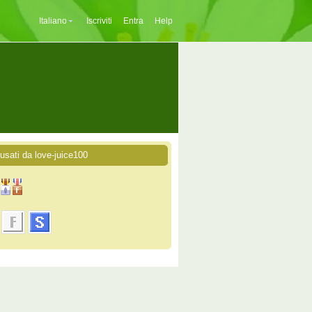
Italiano
Iscriviti
Entra
Help
 usati da love-juice100