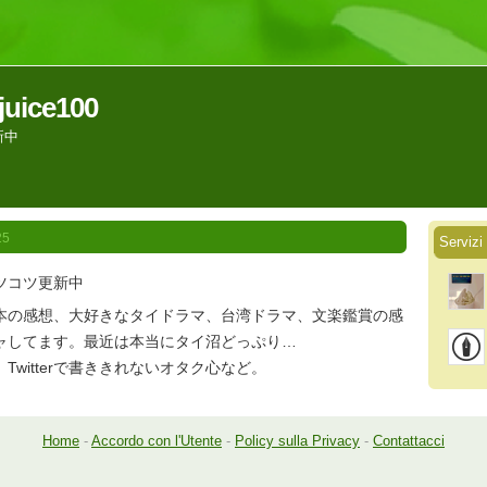
-juice100
新中
25
Servizi
ツコツ更新中
本の感想、大好きなタイドラマ、台湾ドラマ、文楽鑑賞の感
ャしてます。最近は本当にタイ沼どっぷり…
Twitterで書ききれないオタク心など。
Home
-
Accordo con l'Utente
-
Policy sulla Privacy
-
Contattacci