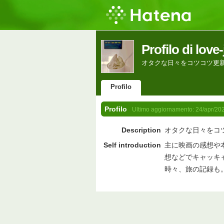
Profilo di love
オタクな日々をコツコツ更
Profilo
Profilo
Ultimo aggiornamento:
24/apr/20
Description
オタクな日々をコ
Self introduction
主に映画の感想や
想などでキャッキ
時々、旅の記録も。