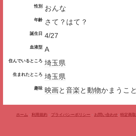
性別
おんな
年齢
さて？はて？
誕生日
4/27
血液型
A
住んでいるところ
埼玉県
生まれたところ
埼玉県
趣味
映画
と
音楽
と
動物
かまうこ
ホーム
-
利用規約
-
プライバシーポリシー
-
お問い合わせ
-
特定商取