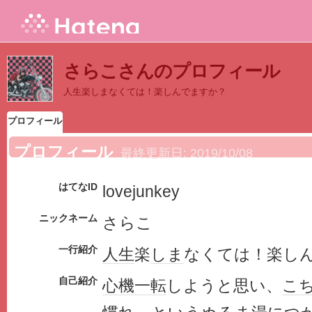
さらこさんのプロフィール
人生楽しまなくては！楽しんでますか？
プロフィール
プロフィール
最終更新日:
2019/10/08
はてなID
lovejunkey
ニックネーム
さらこ
一行紹介
人生
楽
しま
なくては！楽し
自己紹介
心機一転
しようと思い、
こ