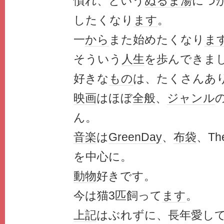
慣れ、という
ぬるま湯
につ
したくなり
ます
。
一
から
また始めたくなり
ま
そういう
人生
を歩んできま
好きな
もの
は、たくさんあ
映画
はほぼ
全般
、
ジャンル
ん。
音楽
は
GreenDay
、
布袋
、Th
を中心に。
動物
好きです。
今は猫3匹飼って
ます
。
上記
はぶれずに、長年愛し