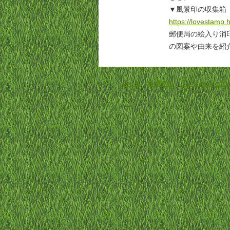
▼風景印の収集箱
https://lovestamp.
郵便局の絵入り消
の図案や由来を紹
ホーム
-
利用規約
-
プライバシーポ