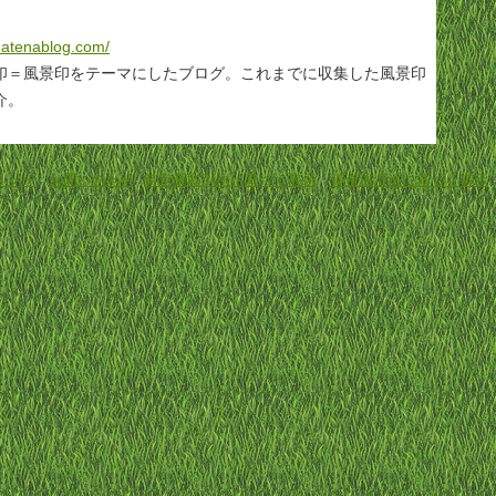
hatenablog.com/
印＝風景印をテーマにしたブログ。これまでに収集した風景印
介。
リシー
-
お問い合わせ
-
特定商取引法に基づく表示
-
資金決済法に基づく表示