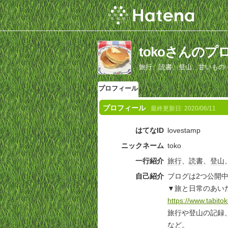
tokoさんのプ
旅行、読書、登山、甘いもの
プロフィール
プロフィール
最終更新日:
2020/06/11
はてなID
lovestamp
ニックネーム
toko
一行紹介
旅行
、
読書
、
登山
自己紹介
ブログは2つ公開
▼旅と日常のあい
https://www.tabito
旅行や登山の記録
など。