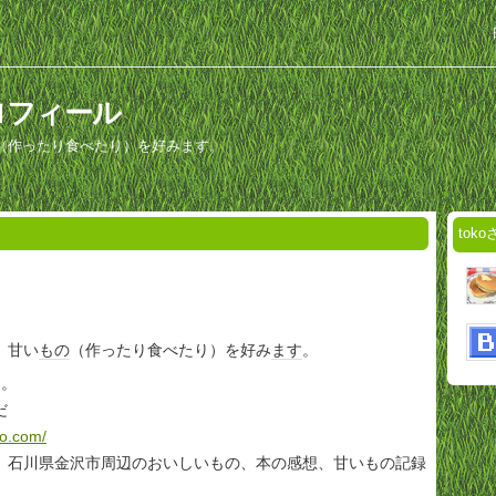
ロフィール
（作ったり食べたり）を好みます。
tok
、甘い
もの
（作ったり食べたり）を好み
ます
。
中。
だ
ko.com/
、石川県金沢市周辺のおいしいもの、本の感想、甘いもの記録