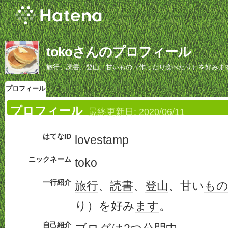
tokoさんのプロフィール
旅行、読書、登山、甘いもの（作ったり食べたり）を好みま
プロフィール
プロフィール
最終更新日:
2020/06/11
はてなID
lovestamp
ニックネーム
toko
一行紹介
旅行
、
読書
、
登山
、甘い
も
り）を好み
ます
。
自己紹介