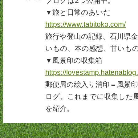
ブログは2つ公開中。
▼旅と日常のあいだ
https://www.tabitoko.com/
旅行や登山の記録、石川県
いもの、本の感想、甘いも
▼風景印の収集箱
https://lovestamp.hatenablog
郵便局の絵入り消印＝風景
ログ。これまでに収集した
を紹介。
ホーム
-
利用規約
-
プライバシーポリシー
-
お問い合わせ
-
特定商取