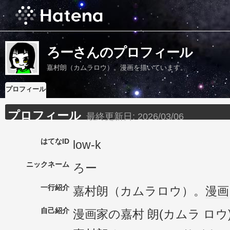
ろーさんのプロフィール
嘉村朗（カムラロウ）。漫画を描いています。
プロフィール
プロフィール
最終更新日:
2026/03/06
はてなID
low-k
ニックネーム
ろー
一行紹介
嘉村朗（カムラロウ）。
漫画
自己紹介
漫画家の嘉村 朗(カムラ ロウ