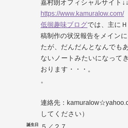
嘉村朗オフィシャルサイト↓
https://www.kamuralow.com/
低徊趣味ブログ
では、主にＨ
稿制作の状況報告をメイン
たが、だんだんとなんでも
ないノートみたいになって
おります・・・。
。
連絡先：kamuralow☆yahoo
してください）
誕生日
５／２７