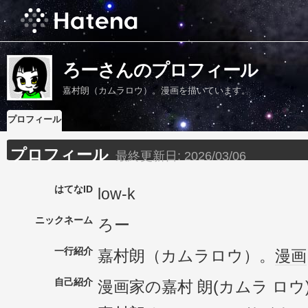
ろーさんのプロフィール
嘉村朗（カムラロウ）。漫画を描いています。
プロフィール
プロフィール
最終更新日:
2026/03/06
はてなID
low-k
ニックネーム
ろー
一行紹介
嘉村朗（カムラロウ）。
漫画
自己紹介
漫画家の嘉村 朗(カムラ ロウ