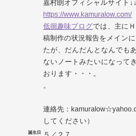
嘉村朗オフィシャルサイト↓
https://www.kamuralow.com/
低徊趣味ブログ
では、主にＨ
稿制作の状況報告をメイン
たが、だんだんとなんでも
ないノートみたいになって
おります・・・。
。
連絡先：kamuralow☆yahoo
してください）
誕生日
５／２７