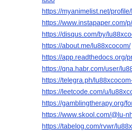
https://myanimelist.net/profil
https://www.instapaper.com/
https://disqus.com/by/lu88xc
https://about.me/lu88xcocom/
https://app.readthedocs.org/p
https://qna.habr.com/user/lu
https://telegra.ph/lu88xcoco
https://leetcode.com/u/lu88x
https://gamblingtherapy.org/
https://www.skool.com/@lu-n
https://tabelog.com/rvwr/lu88