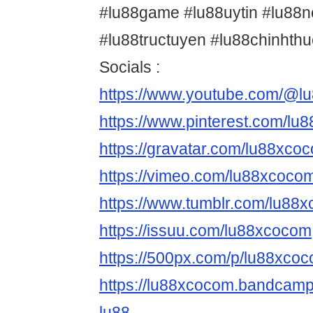
#lu88game #lu88uytin #lu88n
#lu88tructuyen #lu88chinhthu
Socials :
https://www.youtube.com/@l
https://www.pinterest.com/l
https://gravatar.com/lu88xco
https://vimeo.com/lu88xcoco
https://www.tumblr.com/lu88
https://issuu.com/lu88xcocom
https://500px.com/p/lu88xco
https://lu88xcocom.bandcamp
lu88