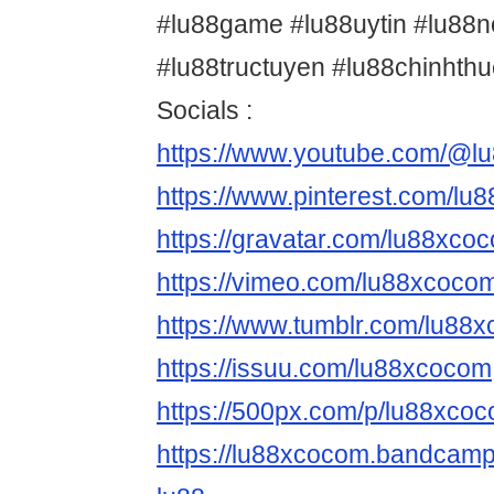
#lu88game #lu88uytin #lu88n
#lu88tructuyen #lu88chinhthu
Socials :
https://www.youtube.com/@l
https://www.pinterest.com/l
https://gravatar.com/lu88xco
https://vimeo.com/lu88xcoco
https://www.tumblr.com/lu88
https://issuu.com/lu88xcocom
https://500px.com/p/lu88xco
https://lu88xcocom.bandcamp