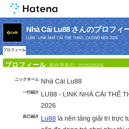
Nhà Cái Lu88 さんのプロフィ
LU88 - LINK NHÀ CÁI THỂ THAO, CASINO MỚI 2026
プロフィール
プロフィール
最終更新日:
2026/05/05
ニックネーム
Nhà Cái Lu88
一行紹介
LU88 - LINK NHÀ CÁI THỂ 
2026
自己紹介
Lu88
là nền tảng giải trí trực 