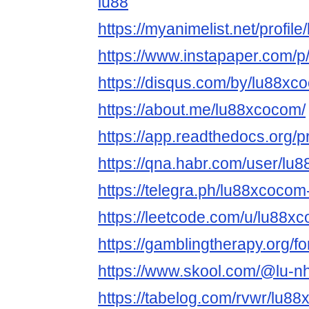
lu88
https://myanimelist.net/profil
https://www.instapaper.com/
https://disqus.com/by/lu88xc
https://about.me/lu88xcocom/
https://app.readthedocs.org/p
https://qna.habr.com/user/lu
https://telegra.ph/lu88xcoco
https://leetcode.com/u/lu88x
https://gamblingtherapy.org/
https://www.skool.com/@lu-n
https://tabelog.com/rvwr/lu88