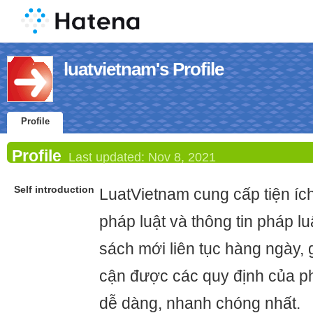
luatvietnam's Profile
Profile
Profile
Last updated:
Nov 8, 2021
Self introduction
LuatVietnam cung cấp tiện íc
pháp luật và thông tin pháp lu
sách mới liên tục hàng ngày, 
cận được các quy định của p
dễ dàng, nhanh chóng nhất.