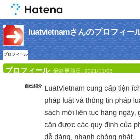
luatvietnamさんのプロフィー
プロフィール
プロフィール
最終更新日:
2021/11/08
自己紹介
LuatVietnam cung cấp tiện íc
pháp luật và thông tin pháp lu
sách mới liên tục hàng ngày, 
cận được các quy định của p
dễ dàng, nhanh chóng nhất.