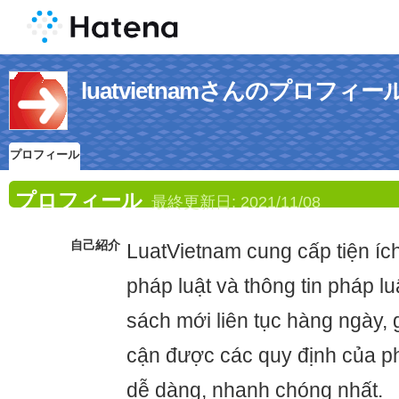
luatvietnamさんのプロフィー
プロフィール
プロフィール
最終更新日:
2021/11/08
自己紹介
LuatVietnam cung cấp tiện íc
pháp luật và thông tin pháp lu
sách mới liên tục hàng ngày, 
cận được các quy định của p
dễ dàng, nhanh chóng nhất.