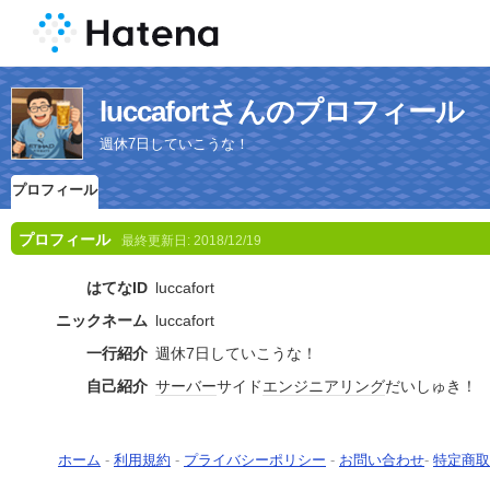
luccafortさんのプロフィール
週休7日していこうな！
プロフィール
プロフィール
最終更新日:
2018/12/19
はてなID
luccafort
ニックネーム
luccafort
一行紹介
週休7日していこうな！
自己紹介
サーバー
サイド
エンジニアリング
だいしゅき！
ホーム
-
利用規約
-
プライバシーポリシー
-
お問い合わせ
-
特定商取