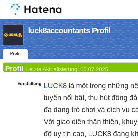
luck8accountants Profil
Profil
Profil
Letzte Aktualisierung:
05.07.2025
Vorstellung
LUCK8
là một trong những nền 
tuyến nổi bật, thu hút đông 
đa dạng trò chơi và dịch vụ c
Với giao diện thân thiện, khu
độ uy tín cao, LUCK8 đang kh