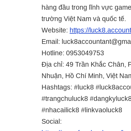
hàng đầu trong lĩnh vực game o
trường Việt Nam và quốc tế.
Website:
https://luck8.account
Email: luck8accountant@gma
Hotline: 0953049753
Địa chỉ: 49 Trần Khắc Chân,
Nhuận, Hồ Chí Minh, Việt Na
Hashtags: #luck8 #luck8acco
#trangchuluck8 #dangkyluck
#nhacailick8 #linkvaoluck8
Social: