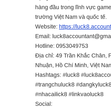
hàng đầu trong lĩnh vực game o
trường Việt Nam và quốc tế.
Website:
https://luck8.account
Email: luck8accountant@gma
Hotline: 0953049753
Địa chỉ: 49 Trần Khắc Chân,
Nhuận, Hồ Chí Minh, Việt Na
Hashtags: #luck8 #luck8acco
#trangchuluck8 #dangkyluck
#nhacailick8 #linkvaoluck8
Social: