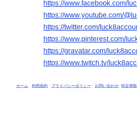
https://www.facebook.com/lu
https://www.youtube.com/@l
https://twitter.com/luck8accou
https://www.pinterest.com/lu
https://gravatar.com/luck8acc
https://www.twitch.tv/luck8ac
ホーム
-
利用規約
-
プライバシーポリシー
-
お問い合わせ
-
特定商取