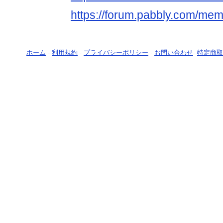
https://forum.pabbly.com/me
ホーム
-
利用規約
-
プライバシーポリシー
-
お問い合わせ
-
特定商取