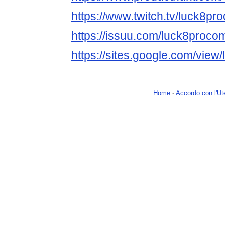
https://www.twitch.tv/luck8pr
https://issuu.com/luck8proco
https://sites.google.com/vie
Home
-
Accordo con l'Ut