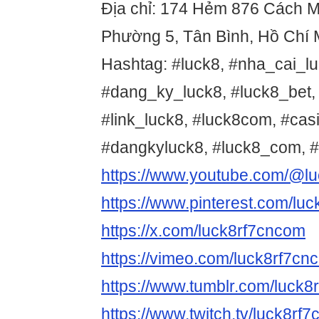
Địa chỉ: 174 Hẻm 876 Cách 
Phường 5, Tân Bình, Hồ Chí 
Hashtag: #luck8, #nha_cai_lu
#dang_ky_luck8, #luck8_bet,
#link_luck8, #luck8com, #cas
#dangkyluck8, #luck8_com, 
https://www.youtube.com/@l
https://www.pinterest.com/lu
https://x.com/luck8rf7cncom
https://vimeo.com/luck8rf7cn
https://www.tumblr.com/luck
https://www.twitch.tv/luck8rf