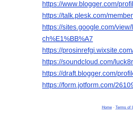
https://www.blogger.com/pro
https://talk.plesk.com/membe
https://sites.google.com/view
ch%E1%BB%A7
https://prosinrefgi.wixsite.co
https://soundcloud.com/luck
https://draft.blogger.com/pr
https://form.jotform.com/26
Home
-
Terms of 