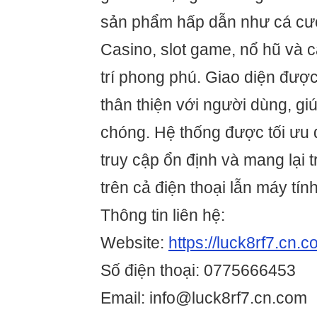
sản phẩm hấp dẫn như cá cượ
Casino, slot game, nổ hũ và c
trí phong phú. Giao diện được 
thân thiện với người dùng, gi
chóng. Hệ thống được tối ưu
truy cập ổn định và mang lại
trên cả điện thoại lẫn máy tính
Thông tin liên hệ:
Website:
https://luck8rf7.cn.c
Số điện thoại: 0775666453
Email: info@luck8rf7.cn.com