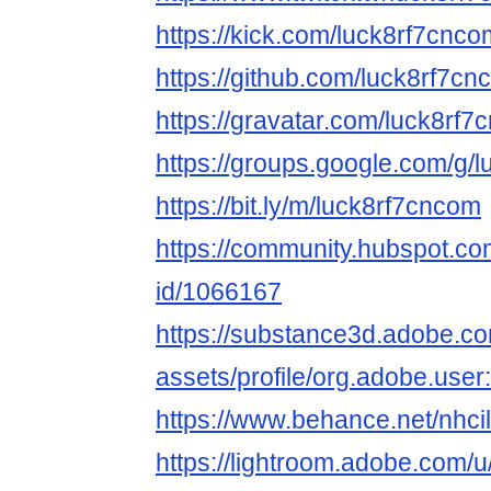
https://kick.com/luck8rf7cnc
https://github.com/luck8rf7c
https://gravatar.com/luck8rf
https://groups.google.com/g/
https://bit.ly/m/luck8rf7cncom
https://community.hubspot.com
id/1066167
https://substance3d.adobe.c
assets/profile/org.adobe.
https://www.behance.net/nhci
https://lightroom.adobe.com/