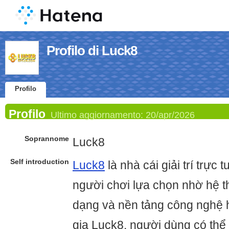
Profilo di Luck8
Profilo
Profilo
Ultimo aggiornamento:
20/apr/2026
Soprannome
Luck8
Self introduction
Luck8
là nhà cái giải trí trực
người chơi lựa chọn nhờ hệ t
dạng và nền tảng công nghệ h
gia Luck8, người dùng có thể 