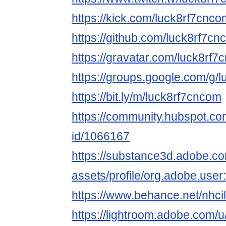
https://kick.com/luck8rf7cnc
https://github.com/luck8rf7c
https://gravatar.com/luck8rf
https://groups.google.com/g/
https://bit.ly/m/luck8rf7cncom
https://community.hubspot.com
id/1066167
https://substance3d.adobe.c
assets/profile/org.adobe.
https://www.behance.net/nhci
https://lightroom.adobe.com/