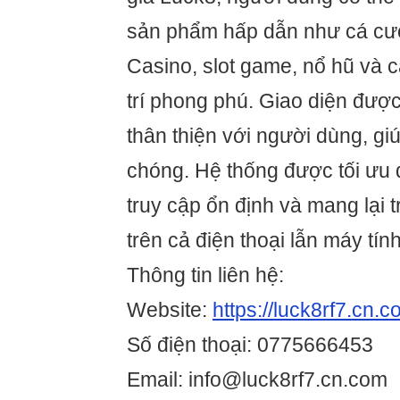
sản phẩm hấp dẫn như cá cượ
Casino, slot game, nổ hũ và c
trí phong phú. Giao diện được 
thân thiện với người dùng, gi
chóng. Hệ thống được tối ưu
truy cập ổn định và mang lại
trên cả điện thoại lẫn máy tính
Thông tin liên hệ:
Website:
https://luck8rf7.cn.c
Số điện thoại: 0775666453
Email: info@luck8rf7.cn.com