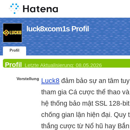
luck8xcom1s Profil
Profil
Profil
Letzte Aktualisierung:
08.05.2026
Vorstellung
Luck8
đảm bảo sự an tâm tuyệ
tham gia Cá cược thể thao và
hệ thống bảo mật SSL 128-bi
chống gian lận hiện đại. Quy t
thắng cược từ Nổ hũ hay Bắn c