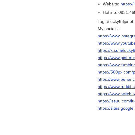
Website:
https:/
Hotline: 0931.46
Tag: #lucky88jpnet
My socials:
https://www.instag
https://www.youtu
https://x.com/luck
https://www.pinter
https://www.tumblr
https://500px.com/
https://www.behanc
https://www.reddit
https://www.twitch.
https://issuu.com/
https://sites.googl