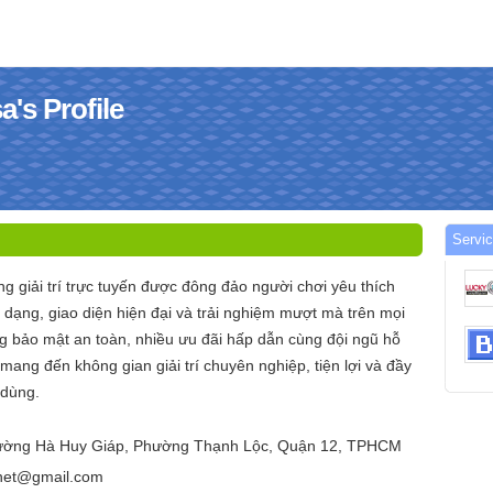
's Profile
Servi
g giải trí trực tuyến được đông đảo người chơi yêu thích
 dạng, giao diện hiện đại và trải nghiệm mượt mà trên mọi
ống bảo mật an toàn, nhiều ưu đãi hấp dẫn cùng đội ngũ hỗ
ang đến không gian giải trí chuyên nghiệp, tiện lợi và đầy
 dùng.
 Đường Hà Huy Giáp, Phường Thạnh Lộc, Quận 12, TPHCM
pnet@gmail.com