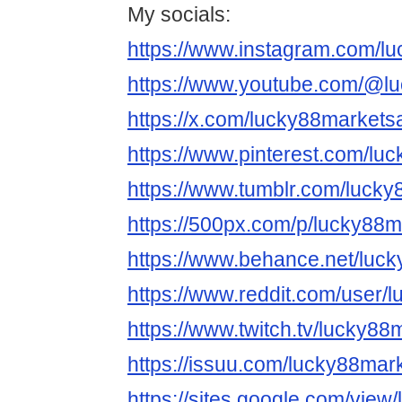
My socials:
https://www.instagram.com/l
https://www.youtube.com/@l
https://x.com/lucky88markets
https://www.pinterest.com/lu
https://www.tumblr.com/luck
https://500px.com/p/lucky88
https://www.behance.net/luc
https://www.reddit.com/user/
https://www.twitch.tv/lucky88
https://issuu.com/lucky88mar
https://sites.google.com/vie