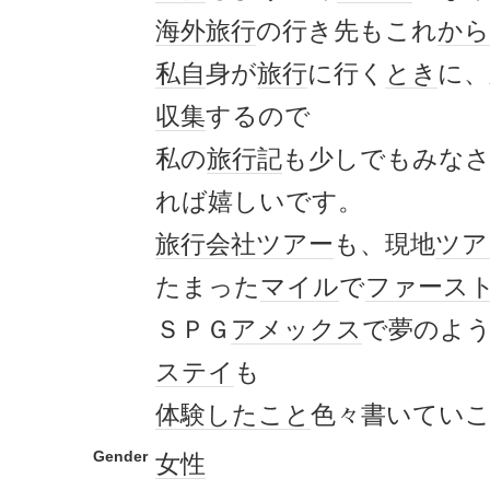
海外旅行
の行き先もこれ
から
私自
身が
旅行
に行く
とき
に、
収集
するので
私の
旅行記
も少しでもみな
れば嬉しいです。
旅行会社
ツアー
も、現地
ツア
たまった
マイル
で
ファース
ＳＰＧ
アメックス
で夢のよ
ステイ
も
体験
したこと
色々書いてい
Gender
女性