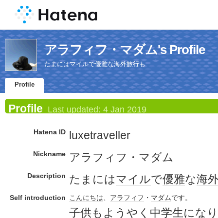
アラフィフ・マダム's Profile
たまにはマイルで優雅な海外旅行も
Profile
Profile
Last updated:
4 Jan 2019
Hatena ID
luxetraveller
Nickname
アラフィフ・マダム
Description
たまには
マイル
で
優雅
な
海
Self introduction
こんにちは
、
アラフィフ
・
マダム
です。
子供
もようやく
中学生
にな