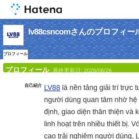
lv88csncomさんのプロフィー
プロフィール
プロフィール
最終更新日:
2026/06/26
自己紹介
LV88
là nền tảng giải trí trực
người dùng quan tâm nhờ hệ 
định, giao diện thân thiện và 
linh hoạt trên nhiều thiết bị.
cao trải nghiệm người dùng,