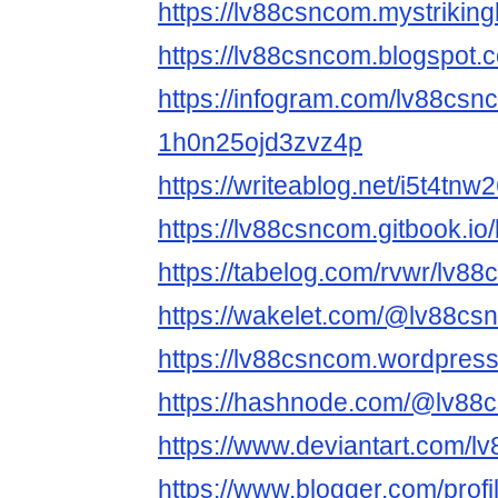
https://lv88csncom.mystriking
https://lv88csncom.blogspot.
https://infogram.com/lv88csn
1h0n25ojd3zvz4p
https://writeablog.net/i5t4tnw
https://lv88csncom.gitbook.i
https://tabelog.com/rvwr/lv88
https://wakelet.com/@lv88cs
https://lv88csncom.wordpres
https://hashnode.com/@lv88
https://www.deviantart.com/
https://www.blogger.com/pro