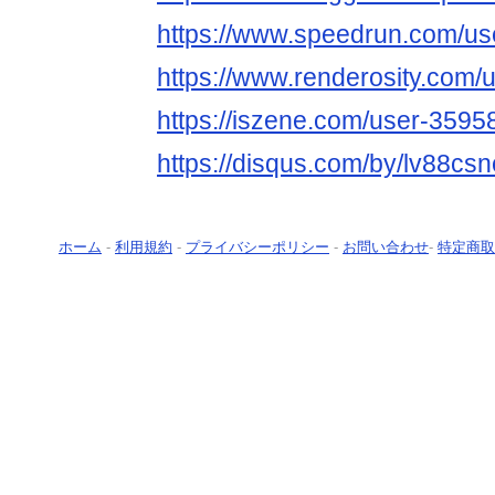
https://www.speedrun.com/u
https://www.renderosity.com
https://iszene.com/user-3595
https://disqus.com/by/lv88cs
ホーム
-
利用規約
-
プライバシーポリシー
-
お問い合わせ
-
特定商取