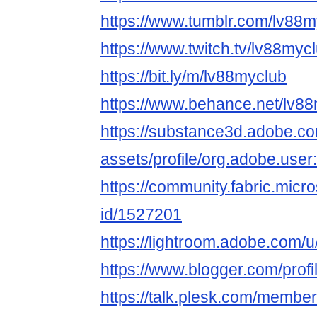
https://www.tumblr.com/lv88m
https://www.twitch.tv/lv88myc
https://bit.ly/m/lv88myclub
https://www.behance.net/lv8
https://substance3d.adobe.c
assets/profile/org.adobe.
https://community.fabric.micr
id/1527201
https://lightroom.adobe.com/
https://www.blogger.com/pro
https://talk.plesk.com/membe