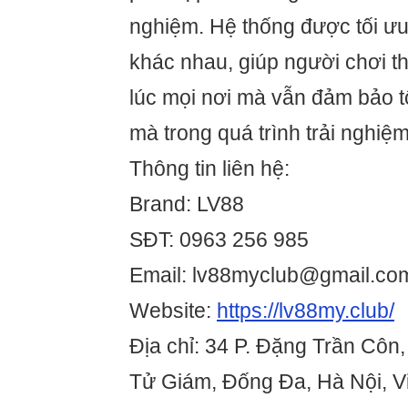
nghiệm. Hệ thống được tối ưu t
khác nhau, giúp người chơi tha
lúc mọi nơi mà vẫn đảm bảo 
mà trong quá trình trải nghiệm
Thông tin liên hệ:
Brand: LV88
SĐT: 0963 256 985
Email: lv88myclub@gmail.co
Website:
https://lv88my.club/
Địa chỉ: 34 P. Đặng Trần Côn
Tử Giám, Đống Đa, Hà Nội, V