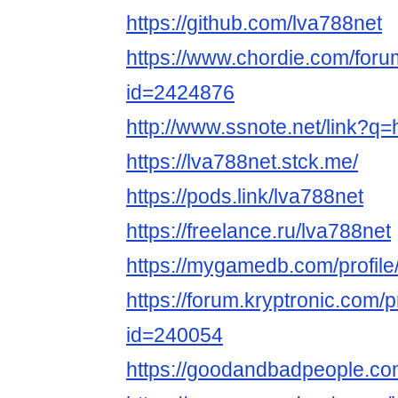
https://github.com/lva788net
https://www.chordie.com/forum
id=2424876
http://www.ssnote.net/link?q=h
https://lva788net.stck.me/
https://pods.link/lva788net
https://freelance.ru/lva788net
https://mygamedb.com/profile
https://forum.kryptronic.com/p
id=240054
https://goodandbadpeople.co