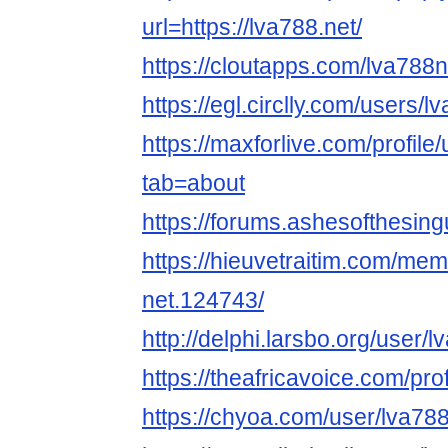
url=https://lva788.net/
https://cloutapps.com/lva788n
https://egl.circlly.com/users/l
https://maxforlive.com/profile
tab=about
https://forums.ashesofthesin
https://hieuvetraitim.com/me
net.124743/
http://delphi.larsbo.org/user/
https://theafricavoice.com/pro
https://chyoa.com/user/lva78