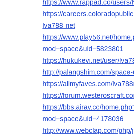
https://www.rappad.co/users/
https://careers.coloradopubli
lva788-net
https://www.play56.net/home
mod=space&uid=5823801
https://hukukevi.net/user/lva
http://palangshim.com/space
https://allmyfaves.com/lva788
https://forum.westeroscraft
https://bbs.airav.cc/home.php
mod=space&uid=4178036
http://www.webclap.com/php/